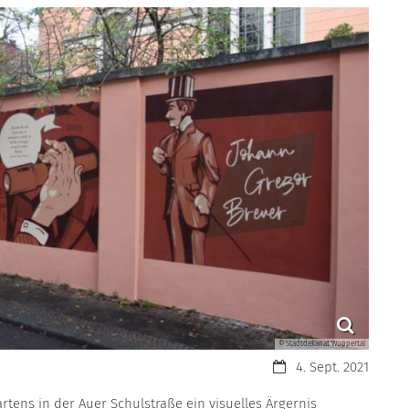
© Stadtdekanat Wuppertal
Datum:
4. Sept. 2021
rtens in der Auer Schulstraße ein visuelles Ärgernis