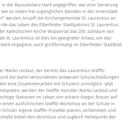
 in der Bausubstanz stark angegriffen, war eine Sanierung
wie so vielen frei zugänglichen Wänden in der Innenstadt
rt“ werden, knüpft die Kirchengemeinde St. Laurentius an
urde das Leben des Elberfelder Stadtpatrons St. Laurentius
der katholischen Kirche Wuppertal das 200. Jubiläum von
e St. Laurentius ist dies ein geeigneter Anlass, um das
 stark engagiere, auch großformatig im Elberfelder Stadtbild
er Marko Leckzut, der bereits das Laurentius-Graffiti
na und die damit verbundenen zeitweisen Schulschließungen
ten eine Zusammenarbeit mit Schülern unmöglich. Jetzt
mitspielen, werden der Graffiti-Künstler Marko Leckzut und
 wichtige Stationen im Leben von Johann Gregor Breuer auf
n einen ausführlichen Graffiti-Workshop an der Schule in
Schüler eigene Graffiti-Projekte planen, vorbereiten und
lstraße bildet den Abschluss und zugleich Höhepunkt des