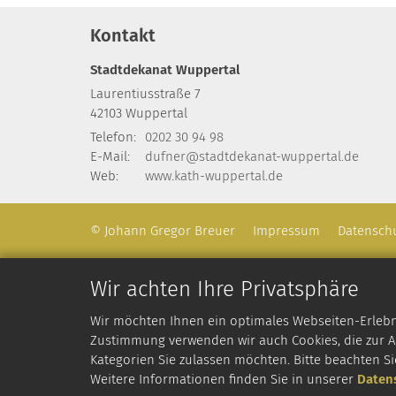
Kontakt
Stadtdekanat Wuppertal
Laurentiusstraße 7
42103
Wuppertal
Telefon:
0202 30 94 98
E-Mail:
dufner@stadtdekanat-wuppertal.de
Web:
www.kath-wuppertal.de
© Johann Gregor Breuer
Impressum
Datensch
Wir achten Ihre Privatsphäre
Wir möchten Ihnen ein optimales Webseiten-Erlebnis
Zustimmung verwenden wir auch Cookies, die zur An
Kategorien Sie zulassen möchten. Bitte beachten Si
Weitere Informationen finden Sie in unserer
Daten