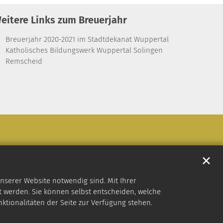
eitere Links zum Breuerjahr
Breuerjahr 2020-2021 im Stadtdekanat Wuppertal
Katholisches Bildungswerk Wuppertal Solingen
Remscheid
✕
nserer Website notwendig sind. Mit Ihrer
 werden. Sie können selbst entscheiden, welche
nktionalitäten der Seite zur Verfügung stehen.