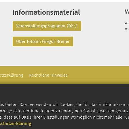
W
Informationsmaterial
Veranstaltungsprogramm 2021,1
Über Johann Gregor Breuer
utzerklärung
Rechtliche Hinweise
 bieten. Dazu verwenden wir Cookies, die für das Funktionieren u
zeige externer Inhalte oder zu anonymen Statistikzwecken genutzt
e, dass auf Basis Ihrer Einstellungen womöglich nicht mehr alle Fu
schutzerklärung
.