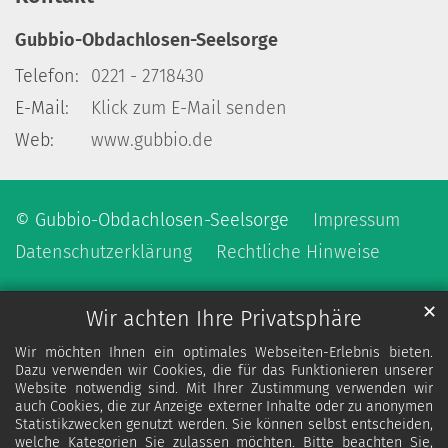
Gubbio-Obdachlosen-Seelsorge
Telefon:
0221 - 2718430
E-Mail:
Klick zum E-Mail senden
Web:
www.gubbio.de
© Gubbio-Obdachlosen-Seelsorge
Impressum
Datenschutzerklärung
Rechtliche Hinweise
✕
Wir achten Ihre Privatsphäre
Wir möchten Ihnen ein optimales Webseiten-Erlebnis bieten.
Dazu verwenden wir Cookies, die für das Funktionieren unserer
Website notwendig sind. Mit Ihrer Zustimmung verwenden wir
auch Cookies, die zur Anzeige externer Inhalte oder zu anonymen
Statistikzwecken genutzt werden. Sie können selbst entscheiden,
welche Kategorien Sie zulassen möchten. Bitte beachten Sie,