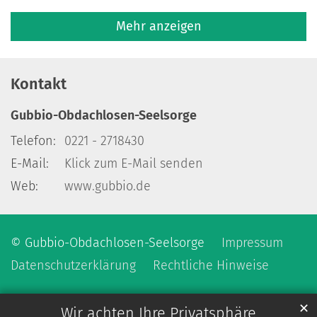
Mehr anzeigen
Kontakt
Gubbio-Obdachlosen-Seelsorge
Telefon:
0221 - 2718430
E-Mail:
Klick zum E-Mail senden
Web:
www.gubbio.de
© Gubbio-Obdachlosen-Seelsorge
Impressum
Datenschutzerklärung
Rechtliche Hinweise
✕
Wir achten Ihre Privatsphäre