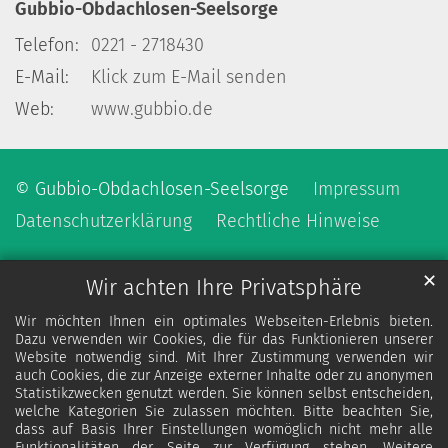
Gubbio-Obdachlosen-Seelsorge
Telefon:
0221 - 2718430
E-Mail:
Klick zum E-Mail senden
Web:
www.gubbio.de
© Gubbio-Obdachlosen-Seelsorge
Impressum
Datenschutzerklärung
Rechtliche Hinweise
✕
Wir achten Ihre Privatsphäre
Wir möchten Ihnen ein optimales Webseiten-Erlebnis bieten.
Dazu verwenden wir Cookies, die für das Funktionieren unserer
Website notwendig sind. Mit Ihrer Zustimmung verwenden wir
auch Cookies, die zur Anzeige externer Inhalte oder zu anonymen
Statistikzwecken genutzt werden. Sie können selbst entscheiden,
welche Kategorien Sie zulassen möchten. Bitte beachten Sie,
dass auf Basis Ihrer Einstellungen womöglich nicht mehr alle
Funktionalitäten der Seite zur Verfügung stehen. Weitere