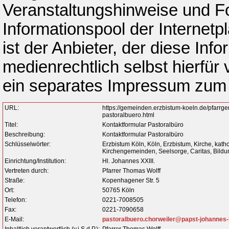
Veranstaltungshinweise und 
Informationspool der Internetpl
ist der Anbieter, der diese Inf
medienrechtlich selbst hierfür 
ein separates Impressum zum
URL:
https://gemeinden.erzbistum-koeln.de/pfarrg
pastoralbuero.html
Titel:
Kontaktformular Pastoralbüro
Beschreibung:
Kontaktformular Pastoralbüro
Schlüsselwörter:
Erzbistum Köln, Köln, Erzbistum, Kirche, kath
Kirchengemeinden, Seelsorge, Caritas, Bildun
Einrichtung/Institution:
Hl. Johannes XXIII.
Vertreten durch:
Pfarrer Thomas Wolff
Straße:
Kopenhagener Str. 5
Ort:
50765 Köln
Telefon:
0221-7008505
Fax:
0221-7090658
E-Mail:
pastoralbuero.chorweiler@papst-johannes-
Inhaltlich verantwortlich (v.i.S.d.P.):
Pfarrer Thomas Wolff