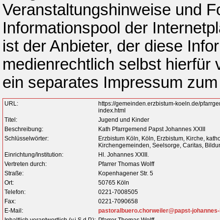
Veranstaltungshinweise und 
Informationspool der Internetpl
ist der Anbieter, der diese Inf
medienrechtlich selbst hierfür 
ein separates Impressum zum
URL:
https://gemeinden.erzbistum-koeln.de/pfarr
index.html
Titel:
Jugend und Kinder
Beschreibung:
Kath Pfarrgemend Papst Johannes XXIII
Schlüsselwörter:
Erzbistum Köln, Köln, Erzbistum, Kirche, kath
Kirchengemeinden, Seelsorge, Caritas, Bildun
Einrichtung/Institution:
Hl. Johannes XXIII.
Vertreten durch:
Pfarrer Thomas Wolff
Straße:
Kopenhagener Str. 5
Ort:
50765 Köln
Telefon:
0221-7008505
Fax:
0221-7090658
E-Mail:
pastoralbuero.chorweiler@papst-johannes-
Inhaltlich verantwortlich (v.i.S.d.P.):
Pfarrer Thomas Wolff