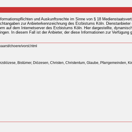
formationspflichten und Auskunftsrechte im Sinne von § 18 Medienstaatsvert
ichtangaben zur Anbieterkennzeichnung des Erzbistums Köln. Dienstanbieter d
attform auf dem Internetserver des Erzbistums Köln. Hier dargestellte, dynami
en. In diesem Fall ist der Anbieter, der diese Informationen zur Verfügung ges
aarst/choere/vorst.html
 Erzdiözese, Bistümer, Diözesen, Christen, Christentum, Glaube, Pfarrgemeinden, K