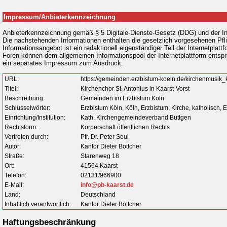
Impressum/Anbieterkennzeichnung
Anbieterkennzeichnung gemäß § 5 Digitale-Dienste-Gesetz (DDG) und der In
Die nachstehenden Informationen enthalten die gesetzlich vorgesehenen Pfl
Informationsangebot ist ein redaktionell eigenständiger Teil der Internetpl
Foren können dem allgemeinen Informationspool der Internetplattform entspring
ein separates Impressum zum Ausdruck.
URL:
https://gemeinden.erzbistum-koeln.de/kirchenmusik_k
Titel:
Kirchenchor St. Antonius in Kaarst-Vorst
Beschreibung:
Gemeinden im Erzbistum Köln
Schlüsselwörter:
Erzbistum Köln, Köln, Erzbistum, Kirche, katholisch,
Einrichtung/Institution:
Kath. Kirchengemeindeverband Büttgen
Rechtsform:
Körperschaft öffentlichen Rechts
Vertreten durch:
Pfr. Dr. Peter Seul
Autor:
Kantor Dieter Böttcher
Straße:
Starenweg 18
Ort:
41564 Kaarst
Telefon:
02131/966900
E-Mail:
info@pb-kaarst.de
Land:
Deutschland
Inhaltlich verantwortlich:
Kantor Dieter Böttcher
Haftungsbeschränkung