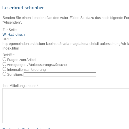
Leserbrief schreiben
Senden Sie einen Leserbrief an den Autor. Füllen Sie dazu das nachfolgende For
"Absenden".
Zur Seite:
Wir-katholisch
URL:
http://gemeinden.erzbistum-koeln.de/maria-magdalena-christi-auferstehung/wir-k
index.html
Betrifft:*
Fragen zum Artikel
Anregungen / Verbesserungswünsche
Informationsanforderung
Sonstiges
Ihre Mitteilung an uns:*