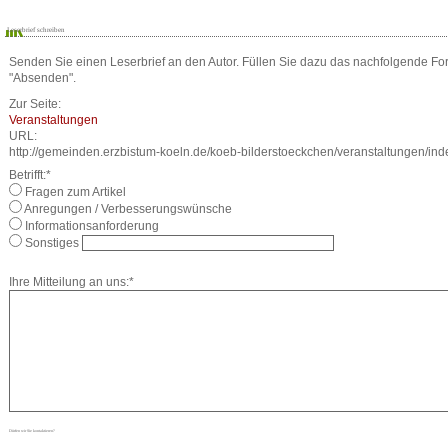
Leserbrief schreiben
Senden Sie einen Leserbrief an den Autor. Füllen Sie dazu das nachfolgende For
"Absenden".
Zur Seite:
Veranstaltungen
URL:
http://gemeinden.erzbistum-koeln.de/koeb-bilderstoeckchen/veranstaltungen/ind
Betrifft:*
Fragen zum Artikel
Anregungen / Verbesserungswünsche
Informationsanforderung
Sonstiges
Ihre Mitteilung an uns:*
Dürfen wir Sie kontaktieren?