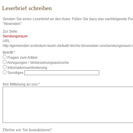
Leserbrief schreiben
Senden Sie einen Leserbrief an den Autor. Füllen Sie dazu das nachfolgende For
"Absenden".
Zur Seite:
Sendungsraum
URL:
http://gemeinden.erzbistum-koeln.de/kath-kirche-bios/ueber-uns/sendungsraum-/
Betrifft:*
Fragen zum Artikel
Anregungen / Verbesserungswünsche
Informationsanforderung
Sonstiges
Ihre Mitteilung an uns:*
Dürfen wir Sie kontaktieren?