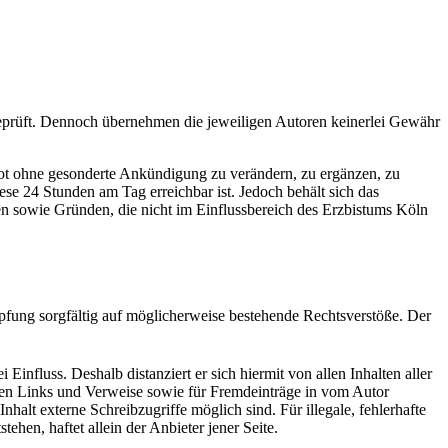
g geprüft. Dennoch übernehmen die jeweiligen Autoren keinerlei Gewähr
ebot ohne gesonderte Ankündigung zu verändern, zu ergänzen, zu
iese 24 Stunden am Tag erreichbar ist. Jedoch behält sich das
n sowie Gründen, die nicht im Einflussbereich des Erzbistums Köln
pfung sorgfältig auf möglicherweise bestehende Rechtsverstöße. Der
 Einfluss. Deshalb distanziert er sich hiermit von allen Inhalten aller
tzten Links und Verweise sowie für Fremdeinträge in vom Autor
alt externe Schreibzugriffe möglich sind. Für illegale, fehlerhafte
hen, haftet allein der Anbieter jener Seite.