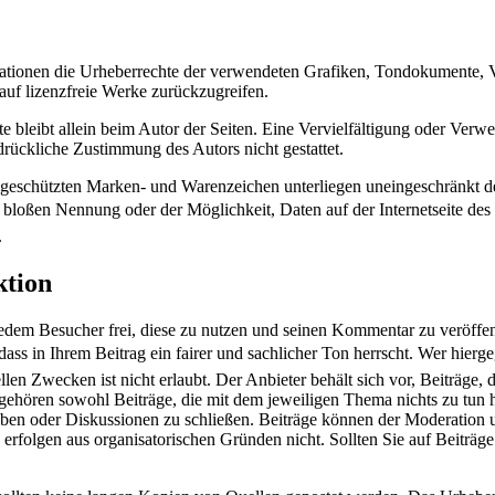
blikationen die Urheberrechte der verwendeten Grafiken, Tondokumente, 
uf lizenzfreie Werke zurückzugreifen.
ekte bleibt allein beim Autor der Seiten. Eine Vervielfältigung oder 
drückliche Zustimmung des Autors nicht gestattet.
te geschützten Marken- und Warenzeichen unterliegen uneingeschränkt
bloßen Nennung oder der Möglichkeit, Daten auf der Internetseite des 
.
tion
edem Besucher frei, diese zu nutzen und seinen Kommentar zu veröffent
 dass in Ihrem Beitrag ein fairer und sachlicher Ton herrscht. Wer hie
 Zwecken ist nicht erlaubt. Der Anbieter behält sich vor, Beiträge, di
zu gehören sowohl Beiträge, die mit dem jeweiligen Thema nichts zu t
ben oder Diskussionen zu schließen. Beiträge können der Moderation 
 erfolgen aus organisatorischen Gründen nicht. Sollten Sie auf Beiträge