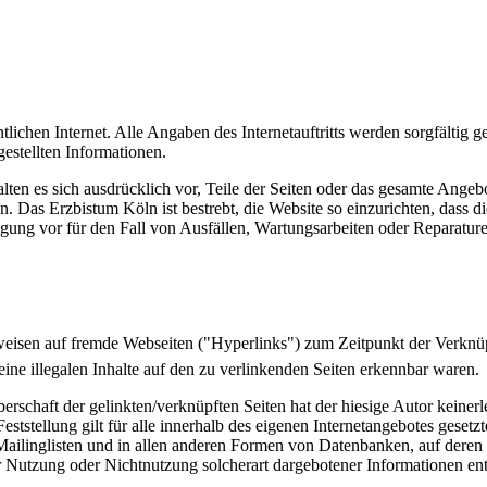
ntlichen Internet. Alle Angaben des Internetauftritts werden sorgfälti
tgestellten Informationen.
alten es sich ausdrücklich vor, Teile der Seiten oder das gesamte Ang
n. Das Erzbistum Köln ist bestrebt, die Website so einzurichten, dass d
ung vor für den Fall von Ausfällen, Wartungsarbeiten oder Reparature
rweisen auf fremde Webseiten ("Hyperlinks") zum Zeitpunkt der Verknü
eine illegalen Inhalte auf den zu verlinkenden Seiten erkennbar waren.
rschaft der gelinkten/verknüpften Seiten hat der hiesige Autor keinerlei
Feststellung gilt für alle innerhalb des eigenen Internetangebotes gese
ailinglisten und in allen anderen Formen von Datenbanken, auf deren Inh
 Nutzung oder Nichtnutzung solcherart dargebotener Informationen entste