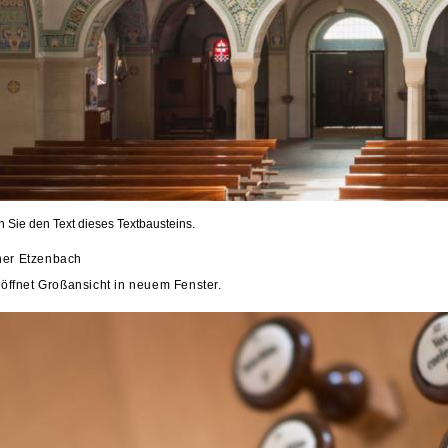
en Sie den Text dieses Textbausteins.
ner Etzenbach
d öffnet Großansicht in neuem Fenster.