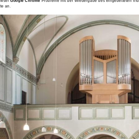
owser
Google Chrome
Probleme mit der Wiedergabe des eingebetteten Vide
te an.