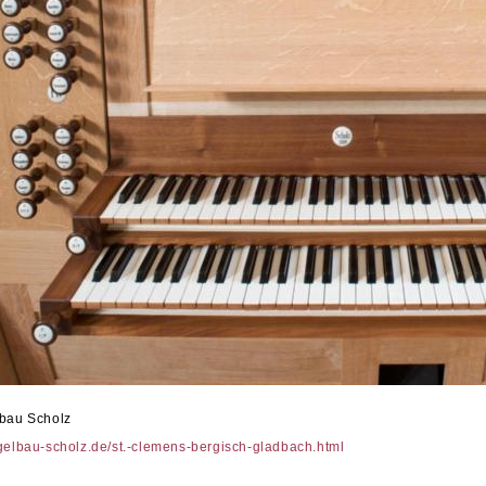
lbau Scholz
gelbau-scholz.de/st.-clemens-bergisch-gladbach.html